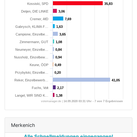
Kossiski, SPD
35,83
35,83
Detjen, DIE LINKE
3,06
3,06
Cremer, AfD
7,69
7,69
Gabrysch, KLIMA F…
1,63
1,63
Campione, Einzelbe…
3,65
3,65
Zimmermann, GUT
1,08
1,08
Neumeyer, Einzelbe…
0,84
0,84
Nussholz, Einzelbew…
0,94
0,94
Keune, ÖDP
0,49
0,49
Przybylski, Einzelbe…
0,20
0,20
Reker, Einzelbewerb…
41,05
41,05
Fuchs, Volt
2,17
2,17
Langel, WIR SIND K…
1,38
1,38
votemanager.de |
14.09.2020 03:31 Uhr - 7 von 7 Ergebnissen
Merkenich
Alle Schnellmeldungen eingegangen!