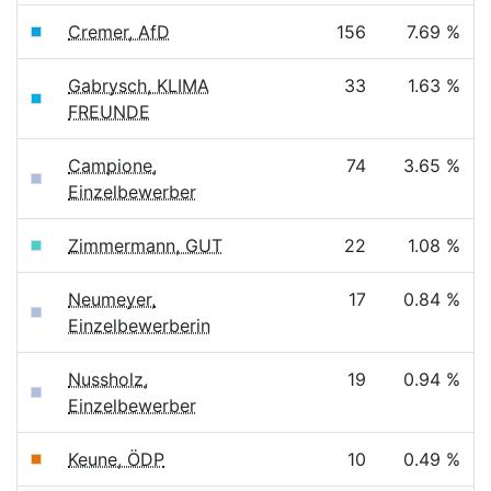
Cremer, AfD
156
7.69 %
Gabrysch, KLIMA
33
1.63 %
FREUNDE
Campione,
74
3.65 %
Einzelbewerber
Zimmermann, GUT
22
1.08 %
Neumeyer,
17
0.84 %
Einzelbewerberin
Nussholz,
19
0.94 %
Einzelbewerber
Keune, ÖDP
10
0.49 %