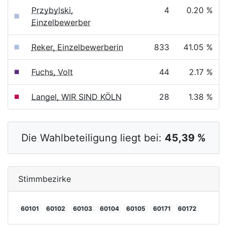
Przybylski,
4
0.20 %
Einzelbewerber
Reker, Einzelbewerberin
833
41.05 %
Fuchs, Volt
44
2.17 %
Langel, WIR SIND KÖLN
28
1.38 %
Die Wahlbeteiligung liegt bei:
45,39 %
Stimmbezirke
60101
60102
60103
60104
60105
60171
60172