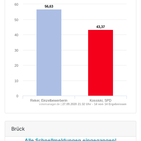
60
56,63
56,63
50
43,37
43,37
40
30
20
10
0
Reker, Einzelbewerberin
Kossiski, SPD
votemanager.de |
27.09.2020 21:32 Uhr - 14 von 14 Ergebnissen
Brück
Alle Schnellmeldungen eingegangen!