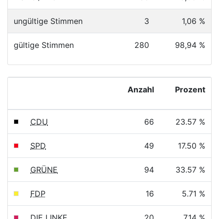
ungültige Stimmen
3
1,06 %
gültige Stimmen
280
98,94 %
Anzahl
Prozent
CDU
66
23.57 %
SPD
49
17.50 %
GRÜNE
94
33.57 %
FDP
16
5.71 %
DIE LINKE
20
7.14 %