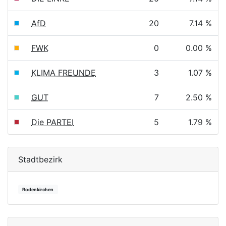
AfD
20
7.14 %
FWK
0
0.00 %
KLIMA FREUNDE
3
1.07 %
GUT
7
2.50 %
Die PARTEI
5
1.79 %
Stadtbezirk
Rodenkirchen