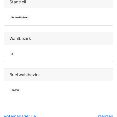
Stadtteil
Rodenkirchen
Wahlbezirk
8
Briefwahlbezirk
20874
votemanager.de
Lizenzen