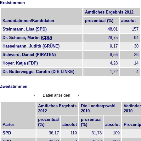
Erststimmen
Amtliches Ergebnis 2012
Kandidatinnen/Kandidaten
prozentual (%)
absolut
Steinmann, Lisa (
SPD
)
48,01
157
Dr. Schoser, Martin (
CDU
)
28,75
94
Hasselmann, Judith (
GRÜNE
)
9,17
30
Schwerd, Daniel (
PIRATEN
)
8,56
28
Hoyer, Katja (
FDP
)
4,28
14
Dr. Butterwegge, Carolin (DIE LINKE)
1,22
4
Zweitstimmen
←
→
Daten anzeigen
Amtliches Ergebnis
Die Landtagswahl
Veränder
2012
2010
2010
prozentual
prozentual
Partei
(%)
absolut
(%)
absolut
Prozent
SPD
36,17
119
31,78
109