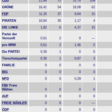
CDU
21,88
72
31,78
109
GRÜNE
16,41
54
18,08
62
FDP
11,25
37
9,04
31
PIRATEN
10,64
35
1,17
4
DIE LINKE
1,82
6
4,37
15
Partei der
Vernunft
0,61
2
0
—
pro NRW
0,61
2
1,46
5
Die PARTEI
0,30
1
0
0
Tierschutzpartei
0,30
1
0,87
3
FAMILIE
0
0
0
0
BIG
0
0
0
0
NPD
0
0
0,29
1
FBI
/ Freie
Wähler
0
0
0
0
AUF
0
0
0
0
FREIE WÄHLER
0
0
0
—
ÖDP
0
0
0
0