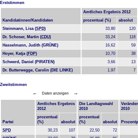
Erststimmen
Amtliches Ergebnis 2012
Kandidatinnen/Kandidaten
prozentual (%)
absolut
Steinmann, Lisa (
SPD
)
33,80
120
Dr. Schoser, Martin (
CDU
)
33,24
118
Hasselmann, Judith (
GRÜNE
)
16,62
59
Hoyer, Katja (
FDP
)
10,70
38
Schwerd, Daniel (
PIRATEN
)
3,66
13
Dr. Butterwegge, Carolin (DIE LINKE)
1,97
7
Zweitstimmen
←
→
Daten anzeigen
Amtliches Ergebnis
Die Landtagswahl
Veränder
2012
2010
2010
prozentual
prozentual
Partei
(%)
absolut
(%)
absolut
Prozent
SPD
30,23
107
22,50
72