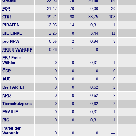
GRÜNE
22,03
78
26,88
86
FDP
21,47
76
9,06
29
CDU
19,21
68
33,75
108
PIRATEN
3,95
14
0,31
1
DIE LINKE
2,26
8
3,44
11
pro NRW
0,56
2
0,94
3
FREIE WÄHLER
0,28
1
0
—
FBI
/ Freie
Wähler
0
0
0,31
1
ÖDP
0
0
0
0
AUF
0
0
0
0
Die PARTEI
0
0
0,62
2
NPD
0
0
0,62
2
Tierschutzpartei
0
0
0,62
2
FAMILIE
0
0
0,31
1
BIG
0
0
0,31
1
Partei der
Vernunft
0
0
0
—