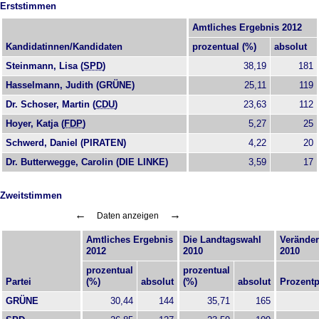
Erststimmen
Amtliches Ergebnis 2012
Kandidatinnen/Kandidaten
prozentual (%)
absolut
Steinmann, Lisa (
SPD
)
38,19
181
Hasselmann, Judith (
GRÜNE
)
25,11
119
Dr. Schoser, Martin (
CDU
)
23,63
112
Hoyer, Katja (
FDP
)
5,27
25
Schwerd, Daniel (
PIRATEN
)
4,22
20
Dr. Butterwegge, Carolin (DIE LINKE)
3,59
17
Zweitstimmen
←
→
Daten anzeigen
Amtliches Ergebnis
Die Landtagswahl
Veränder
2012
2010
2010
prozentual
prozentual
Partei
(%)
absolut
(%)
absolut
Prozent
GRÜNE
30,44
144
35,71
165