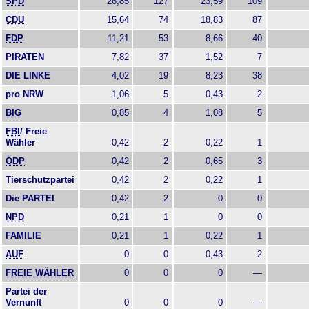
SPD
26,85
127
23,59
109
CDU
15,64
74
18,83
87
FDP
11,21
53
8,66
40
PIRATEN
7,82
37
1,52
7
DIE LINKE
4,02
19
8,23
38
pro NRW
1,06
5
0,43
2
BIG
0,85
4
1,08
5
FBI
/ Freie
Wähler
0,42
2
0,22
1
ÖDP
0,42
2
0,65
3
Tierschutzpartei
0,42
2
0,22
1
Die PARTEI
0,42
2
0
0
NPD
0,21
1
0
0
FAMILIE
0,21
1
0,22
1
AUF
0
0
0,43
2
FREIE WÄHLER
0
0
0
—
Partei der
Vernunft
0
0
0
—