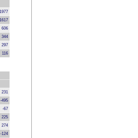
1977
1617
606
344
297
116
231
-495
-67
225
274
-124