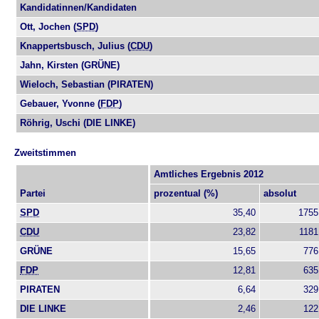
Kandidatinnen/Kandidaten
Ott, Jochen (
SPD
)
Knappertsbusch, Julius (
CDU
)
Jahn, Kirsten (
GRÜNE
)
Wieloch, Sebastian (
PIRATEN
)
Gebauer, Yvonne (
FDP
)
Röhrig, Uschi (DIE LINKE)
Zweitstimmen
Amtliches Ergebnis 2012
Partei
prozentual (%)
absolut
SPD
35,40
1755
CDU
23,82
1181
GRÜNE
15,65
776
FDP
12,81
635
PIRATEN
6,64
329
DIE LINKE
2,46
122