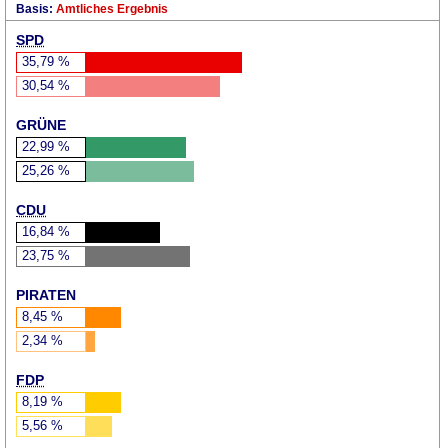
Basis:
Amtliches Ergebnis
SPD
35,79
%
30,54
%
GRÜNE
22,99
%
25,26
%
CDU
16,84
%
23,75
%
PIRATEN
8,45
%
2,34
%
FDP
8,19
%
5,56
%