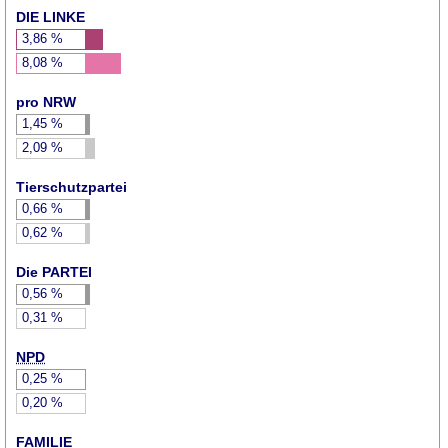
DIE LINKE
3,86
%
8,08
%
pro NRW
1,45
%
2,09
%
Tierschutzpartei
0,66
%
0,62
%
Die PARTEI
0,56
%
0,31
%
NPD
0,25
%
0,20
%
FAMILIE