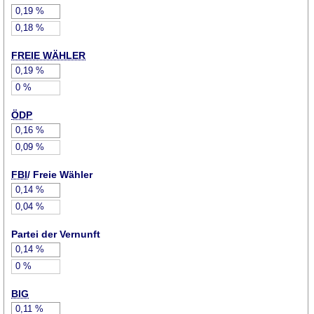
0,19
%
0,18
%
FREIE WÄHLER
0,19
%
0
%
ÖDP
0,16
%
0,09
%
FBI
/ Freie Wähler
0,14
%
0,04
%
Partei der Vernunft
0,14
%
0
%
BIG
0,11
%