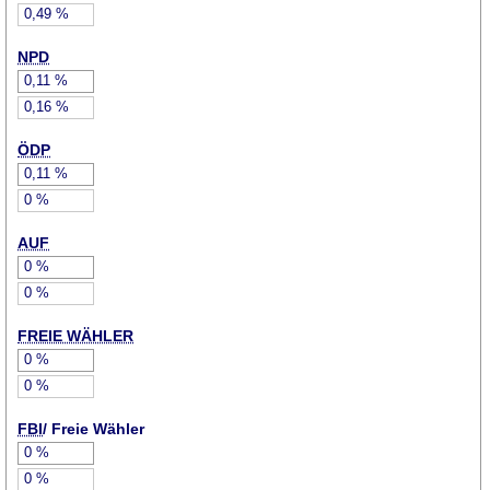
0,49
%
NPD
0,11
%
0,16
%
ÖDP
0,11
%
0
%
AUF
0
%
0
%
FREIE WÄHLER
0
%
0
%
FBI
/ Freie Wähler
0
%
0
%