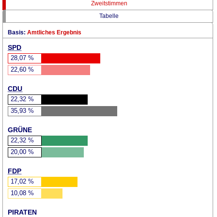
Zweitstimmen
Tabelle
Basis:
Amtliches Ergebnis
SPD
28,07
%
22,60
%
CDU
22,32
%
35,93
%
GRÜNE
22,32
%
20,00
%
FDP
17,02
%
10,08
%
PIRATEN