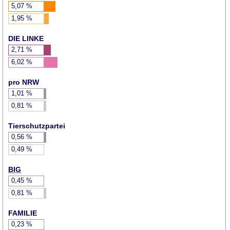
5,07
%
1,95
%
DIE LINKE
2,71
%
6,02
%
pro NRW
1,01
%
0,81
%
Tierschutzpartei
0,56
%
0,49
%
BIG
0,45
%
0,81
%
FAMILIE
0,23
%