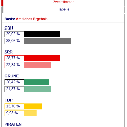
Zweitstimmen
Tabelle
Basis:
Amtliches Ergebnis
CDU
29,02
%
38,06
%
SPD
28,77
%
22,34
%
GRÜNE
20,42
%
21,87
%
FDP
13,70
%
9,93
%
PIRATEN