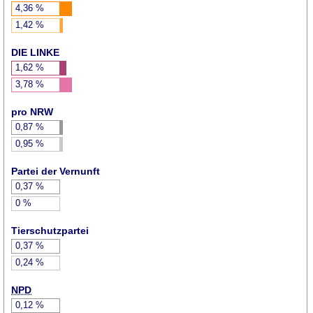
4,36
%
1,42
%
DIE LINKE
1,62
%
3,78
%
pro NRW
0,87
%
0,95
%
Partei der Vernunft
0,37
%
0
%
Tierschutzpartei
0,37
%
0,24
%
NPD
0,12
%