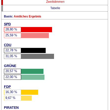
Zweitstimmen
Tabelle
Basis:
Amtliches Ergebnis
SPD
28,80
%
25,59
%
CDU
22,78
%
31,05
%
GRÜNE
20,57
%
22,00
%
FDP
16,30
%
9,67
%
PIRATEN