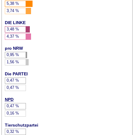
5,38
%
3,74
%
DIE LINKE
3,48
%
4,37
%
pro NRW
0,95
%
1,56
%
Die PARTEI
0,47
%
0,47
%
NPD
0,47
%
0,16
%
Tierschutzpartei
0,32
%