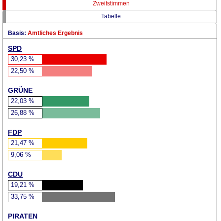
Zweitstimmen
Tabelle
Basis:
Amtliches Ergebnis
SPD
30,23
%
22,50
%
GRÜNE
22,03
%
26,88
%
FDP
21,47
%
9,06
%
CDU
19,21
%
33,75
%
PIRATEN