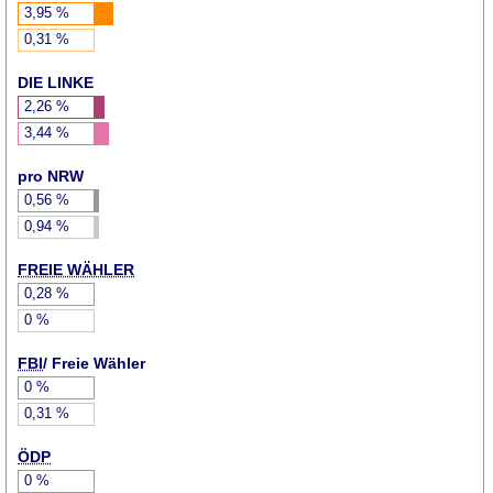
3,95
%
0,31
%
DIE LINKE
2,26
%
3,44
%
pro NRW
0,56
%
0,94
%
FREIE WÄHLER
0,28
%
0
%
FBI
/ Freie Wähler
0
%
0,31
%
ÖDP
0
%