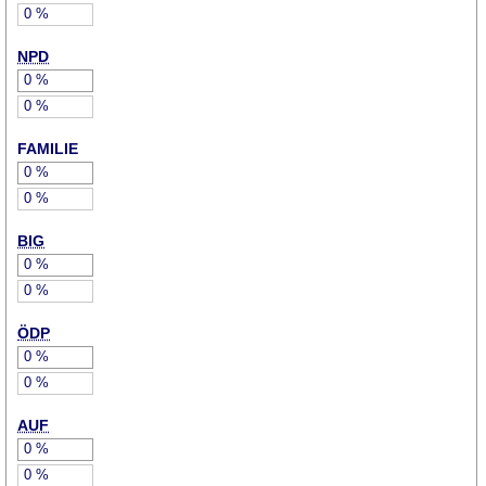
0
%
NPD
0
%
0
%
FAMILIE
0
%
0
%
BIG
0
%
0
%
ÖDP
0
%
0
%
AUF
0
%
0
%