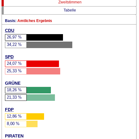
Zweitstimmen
Tabelle
Basis:
Amtliches Ergebnis
CDU
26,97
%
34,22
%
SPD
24,07
%
25,33
%
GRÜNE
18,26
%
21,33
%
FDP
12,86
%
8,00
%
PIRATEN