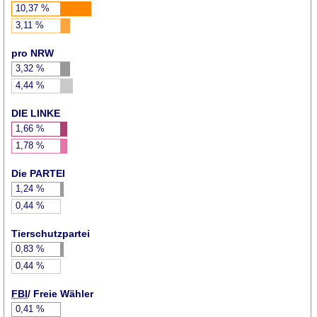
10,37
%
3,11
%
pro NRW
3,32
%
4,44
%
DIE LINKE
1,66
%
1,78
%
Die PARTEI
1,24
%
0,44
%
Tierschutzpartei
0,83
%
0,44
%
FBI
/ Freie Wähler
0,41
%