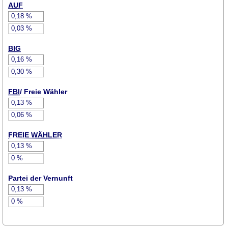
AUF
0,18
%
0,03
%
BIG
0,16
%
0,30
%
FBI
/ Freie Wähler
0,13
%
0,06
%
FREIE WÄHLER
0,13
%
0
%
Partei der Vernunft
0,13
%
0
%