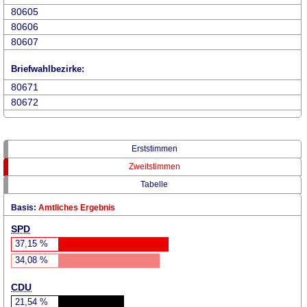
80605
80606
80607
Briefwahlbezirke:
80671
80672
Erststimmen
Zweitstimmen
Tabelle
Basis:
Amtliches Ergebnis
SPD
37,15
%
34,08
%
CDU
21,54
%