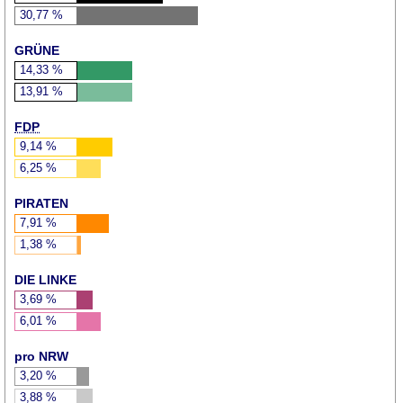
30,77
%
GRÜNE
14,33
%
13,91
%
FDP
9,14
%
6,25
%
PIRATEN
7,91
%
1,38
%
DIE LINKE
3,69
%
6,01
%
pro NRW
3,20
%
3,88
%