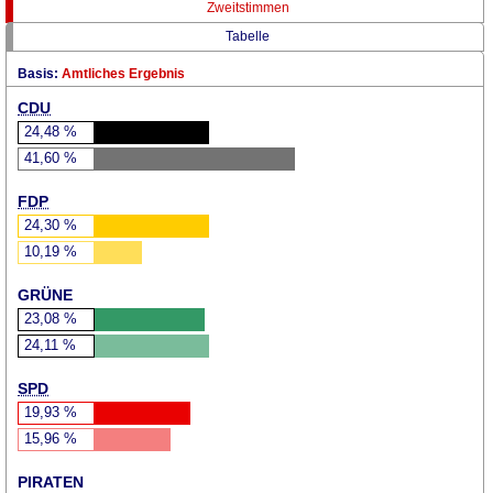
Zweitstimmen
Tabelle
Basis:
Amtliches Ergebnis
CDU
24,48
%
41,60
%
FDP
24,30
%
10,19
%
GRÜNE
23,08
%
24,11
%
SPD
19,93
%
15,96
%
PIRATEN