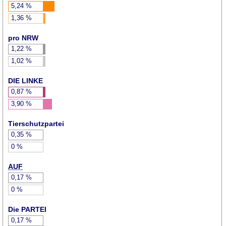
5,24
%
1,36
%
pro NRW
1,22
%
1,02
%
DIE LINKE
0,87
%
3,90
%
Tierschutzpartei
0,35
%
0
%
AUF
0,17
%
0
%
Die PARTEI
0,17
%