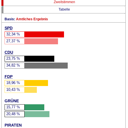
Zweitstimmen
Tabelle
Basis:
Amtliches Ergebnis
SPD
32,34
%
27,37
%
CDU
23,75
%
34,82
%
FDP
18,96
%
10,43
%
GRÜNE
15,77
%
20,48
%
PIRATEN