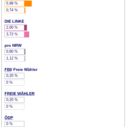
5,99
%
0,74
%
DIE LINKE
2,00
%
3,72
%
pro NRW
0,80
%
1,12
%
FBI
/ Freie Wähler
0,20
%
0
%
FREIE WÄHLER
0,20
%
0
%
ÖDP
0
%