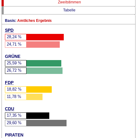
Zweitstimmen
Tabelle
Basis:
Amtliches Ergebnis
SPD
28,24
%
24,71
%
GRÜNE
25,59
%
26,72
%
FDP
18,82
%
11,78
%
CDU
17,35
%
29,60
%
PIRATEN