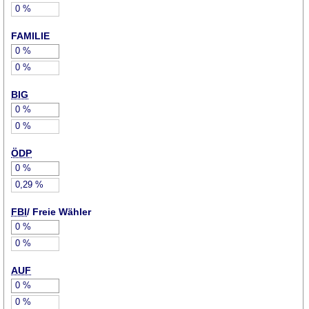
0
%
FAMILIE
0
%
0
%
BIG
0
%
0
%
ÖDP
0
%
0,29
%
FBI
/ Freie Wähler
0
%
0
%
AUF
0
%
0
%