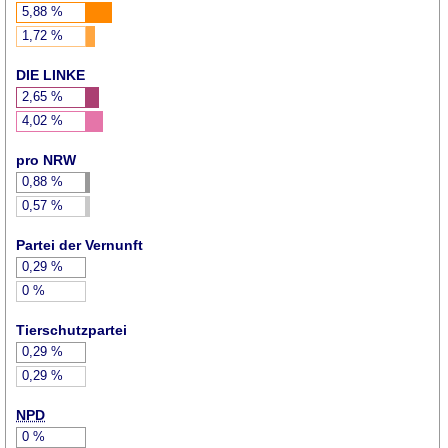
5,88
%
1,72
%
DIE LINKE
2,65
%
4,02
%
pro NRW
0,88
%
0,57
%
Partei der Vernunft
0,29
%
0
%
Tierschutzpartei
0,29
%
0,29
%
NPD
0
%