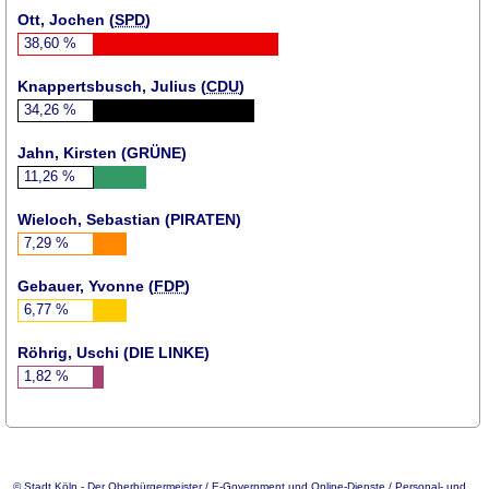
Ott, Jochen (
SPD
)
38,60
%
Knappertsbusch, Julius (
CDU
)
34,26
%
Jahn, Kirsten (
GRÜNE
)
11,26
%
Wieloch, Sebastian (
PIRATEN
)
7,29
%
Gebauer, Yvonne (
FDP
)
6,77
%
Röhrig, Uschi (DIE LINKE)
1,82
%
© Stadt Köln - Der Oberbürgermeister /
E-Government
und Online-Dienste / Personal- und