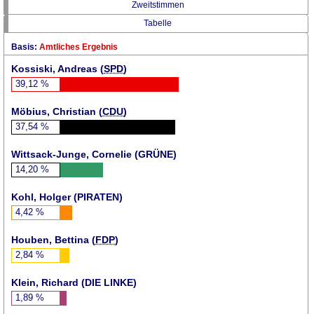
Zweitstimmen
Tabelle
Basis:
Amtliches Ergebnis
Kossiski, Andreas (
SPD
)
39,12
%
Möbius, Christian (
CDU
)
37,54
%
Wittsack-Junge, Cornelie (
GRÜNE
)
14,20
%
Kohl, Holger (
PIRATEN
)
4,42
%
Houben, Bettina (
FDP
)
2,84
%
Klein, Richard (DIE LINKE)
1,89
%