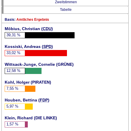
Zweitstimmen
Tabelle
Basis:
Amtliches Ergebnis
Möbius, Christian (
CDU
)
39,31
%
Kossiski, Andreas (
SPD
)
33,02
%
Wittsack-Junge, Cornelie (
GRÜNE
)
12,58
%
Kohl, Holger (
PIRATEN
)
7,55
%
Houben, Bettina (
FDP
)
5,97
%
Klein, Richard (DIE LINKE)
1,57
%