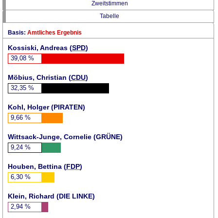
Zweitstimmen
Tabelle
Basis:
Amtliches Ergebnis
Kossiski, Andreas (
SPD
)
39,08
%
Möbius, Christian (
CDU
)
32,35
%
Kohl, Holger (
PIRATEN
)
9,66
%
Wittsack-Junge, Cornelie (
GRÜNE
)
9,24
%
Houben, Bettina (
FDP
)
6,30
%
Klein, Richard (DIE LINKE)
2,94
%