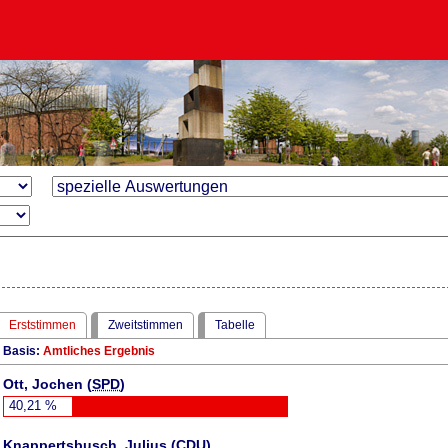
Erststimmen
Zweitstimmen
Tabelle
Basis:
Amtliches Ergebnis
Ott, Jochen (
SPD
)
40,21
%
Knappertsbusch, Julius (
CDU
)