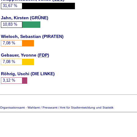
31,67
%
Jahn, Kirsten (
GRÜNE
)
10,83
%
Wieloch, Sebastian (
PIRATEN
)
7,08
%
Gebauer, Yvonne (
FDP
)
7,08
%
Röhrig, Uschi (DIE LINKE)
3,12
%
Organisationsamt - Wahlamt / Presseamt / Amt für Stadtentwicklung und Statistik