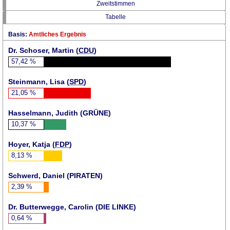
Zweitstimmen
Tabelle
Basis:
Amtliches Ergebnis
Dr. Schoser, Martin (
CDU
)
57,42
%
Steinmann, Lisa (
SPD
)
21,05
%
Hasselmann, Judith (
GRÜNE
)
10,37
%
Hoyer, Katja (
FDP
)
8,13
%
Schwerd, Daniel (
PIRATEN
)
2,39
%
Dr. Butterwegge, Carolin (DIE LINKE)
0,64
%