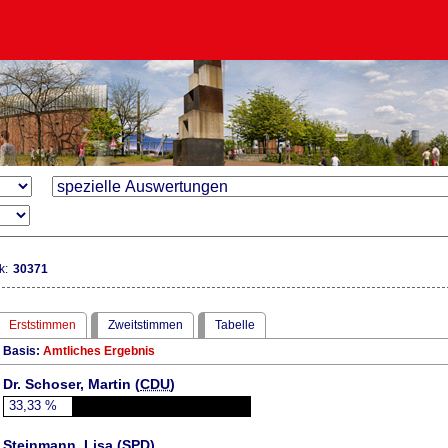
k:
30371
Erststimmen
Zweitstimmen
Tabelle
Basis:
Amtliches Ergebnis
Dr. Schoser, Martin (
CDU
)
33,33
%
Steinmann, Lisa (
SPD
)