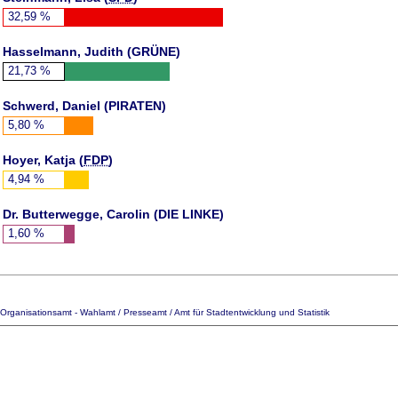
32,59
%
Hasselmann, Judith (
GRÜNE
)
21,73
%
Schwerd, Daniel (
PIRATEN
)
5,80
%
Hoyer, Katja (
FDP
)
4,94
%
Dr. Butterwegge, Carolin (DIE LINKE)
1,60
%
Organisationsamt - Wahlamt / Presseamt / Amt für Stadtentwicklung und Statistik