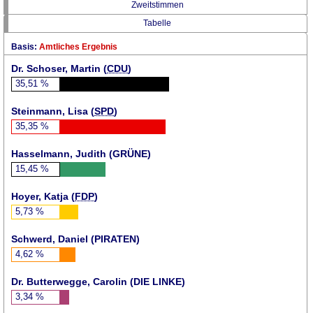
Zweitstimmen
Tabelle
Basis:
Amtliches Ergebnis
Dr. Schoser, Martin (
CDU
)
35,51
%
Steinmann, Lisa (
SPD
)
35,35
%
Hasselmann, Judith (
GRÜNE
)
15,45
%
Hoyer, Katja (
FDP
)
5,73
%
Schwerd, Daniel (
PIRATEN
)
4,62
%
Dr. Butterwegge, Carolin (DIE LINKE)
3,34
%