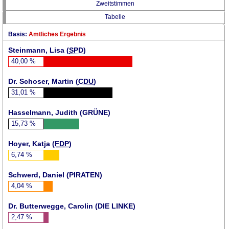
Zweitstimmen
Tabelle
Basis:
Amtliches Ergebnis
Steinmann, Lisa (
SPD
)
40,00
%
Dr. Schoser, Martin (
CDU
)
31,01
%
Hasselmann, Judith (
GRÜNE
)
15,73
%
Hoyer, Katja (
FDP
)
6,74
%
Schwerd, Daniel (
PIRATEN
)
4,04
%
Dr. Butterwegge, Carolin (DIE LINKE)
2,47
%