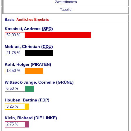
Zweitstimmen
Tabelle
Basis:
Amtliches Ergebnis
Kossiski, Andreas (
SPD
)
52,00
%
Möbius, Christian (
CDU
)
21,75
%
Kohl, Holger (
PIRATEN
)
13,50
%
Wittsack-Junge, Cornelie (
GRÜNE
)
6,50
%
Houben, Bettina (
FDP
)
3,25
%
Klein, Richard (DIE LINKE)
2,75
%