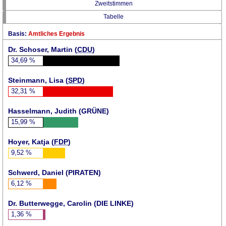
Zweitstimmen
Tabelle
Basis:
Amtliches Ergebnis
Dr. Schoser, Martin (
CDU
)
34,69
%
Steinmann, Lisa (
SPD
)
32,31
%
Hasselmann, Judith (
GRÜNE
)
15,99
%
Hoyer, Katja (
FDP
)
9,52
%
Schwerd, Daniel (
PIRATEN
)
6,12
%
Dr. Butterwegge, Carolin (DIE LINKE)
1,36
%