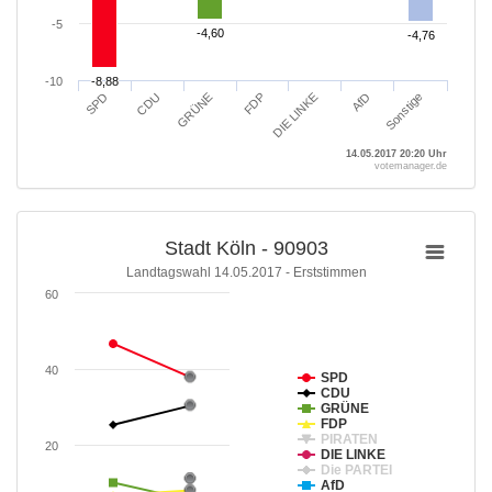
-5
-4,60
-4,60
-4,76
-4,76
-10
-8,88
-8,88
GRÜNE
CDU
SPD
Sonstige
AfD
DIE LINKE
FDP
14.05.2017 20:20 Uhr
votemanager.de
Stadt Köln - 90903
Landtagswahl 14.05.2017 - Erststimmen
60
40
SPD
CDU
GRÜNE
FDP
PIRATEN
20
DIE LINKE
Die PARTEI
AfD