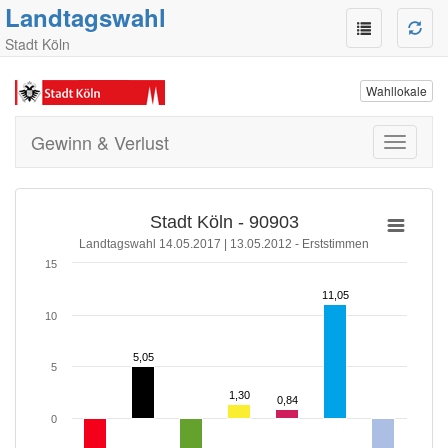
Landtagswahl
Stadt Köln
Wahllokale
Gewinn & Verlust
Toggle
navigati
Stadt Köln - 90903
Landtagswahl 14.05.2017 | 13.05.2012 - Erststimmen
15
11,05
11,05
10
5,05
5,05
5
1,30
1,30
0,84
0,84
0