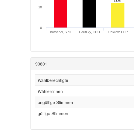
11,87
11,87
10
0
Börschel, SPD
Horitzky, CDU
Uckrow, FDP
90801
Wahlberechtigte
Wähler/innen
ungültige Stimmen
gültige Stimmen