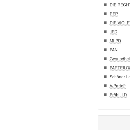
DIE RECH
REP
DIE VIOL
JED
MLPD
PAN
Gesundhei
PARTEILO
Schöner L
V-Partei³
Pröhl, LD