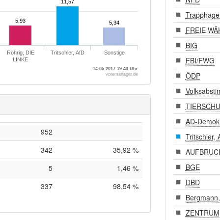
11,57
11,57
Trapphage
5,93
5,93
5,34
5,34
FREIE WÄ
BIG
Röhrig, DIE
Tritschler, AfD
Sonstige
FBI/FWG
LINKE
14.05.2017 19:43 Uhr
ÖDP
votemanager.de
Volksabst
TIERSCHUT
AD-Demok
952
Tritschler, 
342
35,92 %
AUFBRUC
BGE
5
1,46 %
DBD
337
98,54 %
Bergmann
ZENTRUM