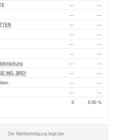
TE
---
---
---
---
ETTEN
---
---
---
---
---
---
---
---
tsforschung
---
---
SE WG „BRD“
---
---
eben
---
---
---
---
0
0,00 %
Die Wahlbeteiligung liegt bei: