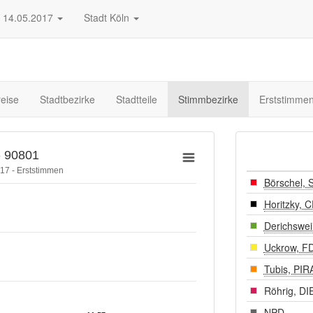
14.05.2017
Stadt Köln
eise
Stadtbezirke
Stadtteile
Stimmbezirke
Erststimme
- 90801
17 - Erststimmen
Börschel, 
Horitzky, 
Derichswe
Uckrow, F
Tubis, PI
Röhrig, DI
NPD