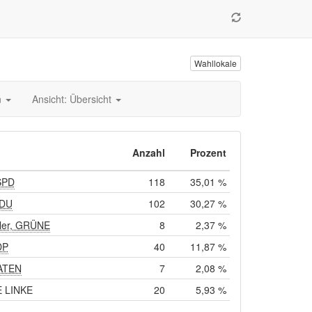
Wahllokale
n
Ansicht: Übersicht
Anzahl
Prozent
SPD
118
35,01 %
CDU
102
30,27 %
iler, GRÜNE
8
2,37 %
DP
40
11,87 %
RATEN
7
2,08 %
E LINKE
20
5,93 %
---
---