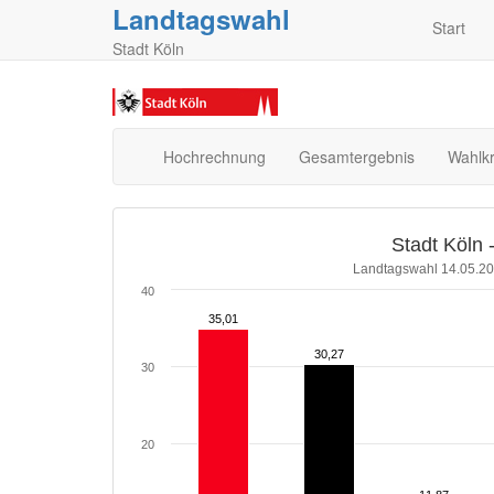
Landtagswahl
Start
Stadt Köln
Hochrechnung
Gesamtergebnis
Wahlkr
Stadt Köln 
Landtagswahl 14.05.20
40
35,01
35,01
30,27
30,27
30
20