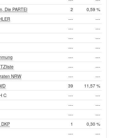
n, Die PARTEI
2
0,59 %
HLER
---
---
---
---
---
---
---
---
immung
---
---
Zliste
---
---
raten NRW
---
---
AfD
39
11,57 %
H C
---
---
---
---
---
---
, DKP
1
0,30 %
---
---