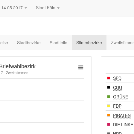
14.05.2017
Stadt Köln
eise
Stadtbezirke
Stadtteile
Stimmbezirke
Zweitstimm
Briefwahlbezirk
7 - Zweitstimmen
SPD
CDU
GRÜNE
FDP
PIRATEN
DIE LINKE
NPD