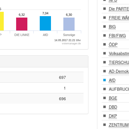
Die PARTE
5
5
7,04
7,04
6,32
6,32
6,30
6,30
FREIE WÄ
BIG
FBI/FWG
P
DIE LINKE
AfD
Sonstige
14.05.2017 21:21 Uhr
ÖDP
votemanager.de
Volksabst
TIERSCHUT
AD-Demok
697
AfD
1
AUFBRUC
BGE
696
DBD
DKP
ZENTRUM