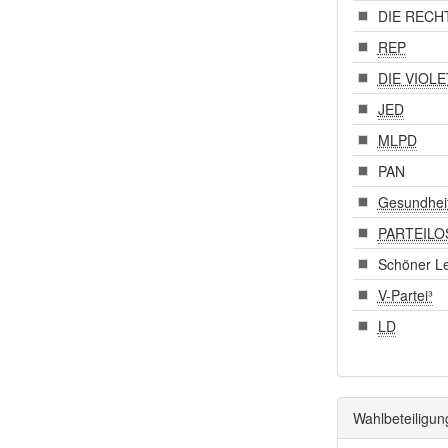
DIE RECH
REP
DIE VIOL
JED
MLPD
PAN
Gesundhei
PARTEILO
Schöner L
V-Partei³
LD
Wahlbeteiligun