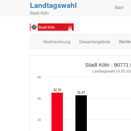
Landtagswahl
Start
Stadt Köln
Hochrechnung
Gesamtergebnis
Wahlkr
Stadt Köln - 90771 
Landtagswahl 14.05.201
40
32,76
32,76
31,47
31,47
30
20