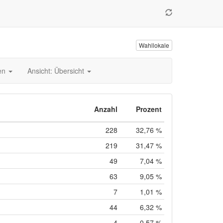
Wahllokale
en
Ansicht: Übersicht
Anzahl
Prozent
228
32,76 %
219
31,47 %
49
7,04 %
63
9,05 %
7
1,01 %
44
6,32 %
4
0,57 %