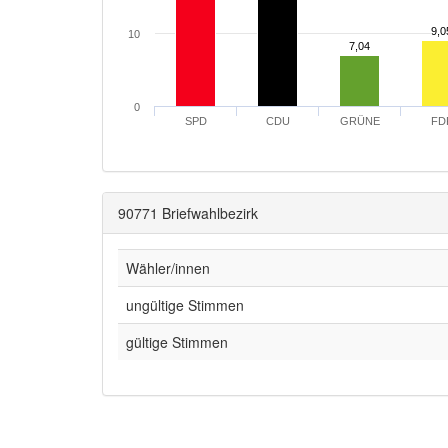
9,0
9,0
10
7,04
7,04
0
SPD
CDU
GRÜNE
FD
90771 Briefwahlbezirk
Wähler/innen
ungültige Stimmen
gültige Stimmen