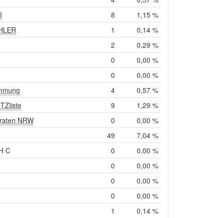
I
8
1,15 %
HLER
1
0,14 %
2
0,29 %
0
0,00 %
0
0,00 %
immung
4
0,57 %
Zliste
9
1,29 %
raten NRW
0
0,00 %
49
7,04 %
H C
0
0,00 %
0
0,00 %
0
0,00 %
0
0,00 %
1
0,14 %