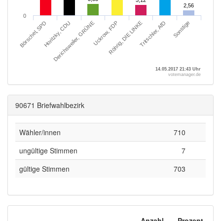
5,12
5,12
2,56
2,56
0
Horitzky, CDU
Sonstige
Röhrig, DIE LINKE
Derichsweiler, GRÜNE
Börschel, SPD
Tritschler, AfD
Uckrow, FDP
14.05.2017 21:43 Uhr
votemanager.de
90671 Briefwahlbezirk
Wähler/innen
710
ungültige Stimmen
7
gültige Stimmen
703
Anzahl
Prozent