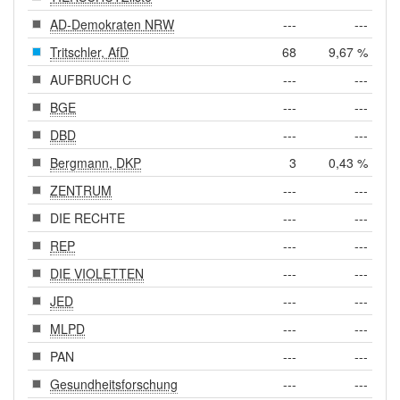
AD-Demokraten NRW
---
---
Tritschler, AfD
68
9,67 %
AUFBRUCH C
---
---
BGE
---
---
DBD
---
---
Bergmann, DKP
3
0,43 %
ZENTRUM
---
---
DIE RECHTE
---
---
REP
---
---
DIE VIOLETTEN
---
---
JED
---
---
MLPD
---
---
PAN
---
---
Gesundheitsforschung
---
---