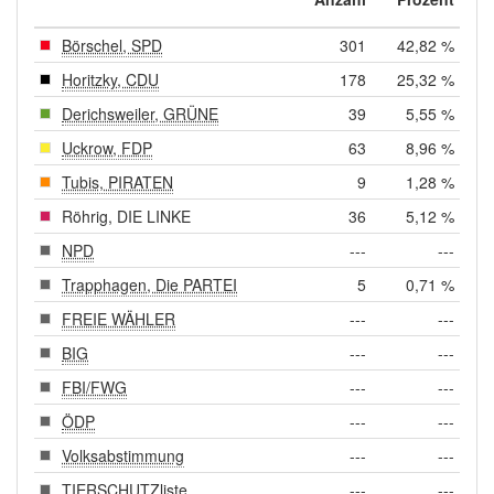
Börschel, SPD
301
42,82 %
Horitzky, CDU
178
25,32 %
Derichsweiler, GRÜNE
39
5,55 %
Uckrow, FDP
63
8,96 %
Tubis, PIRATEN
9
1,28 %
Röhrig, DIE LINKE
36
5,12 %
NPD
---
---
Trapphagen, Die PARTEI
5
0,71 %
FREIE WÄHLER
---
---
BIG
---
---
FBI/FWG
---
---
ÖDP
---
---
Volksabstimmung
---
---
TIERSCHUTZliste
---
---