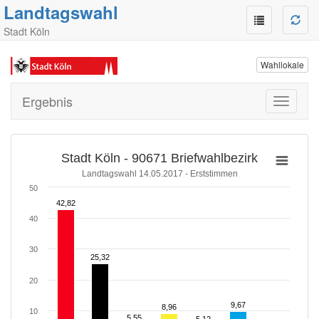
Landtagswahl
Stadt Köln
Wahllokale
Ergebnis
Toggle
navigati
Stadt Köln - 90671 Briefwahlbezirk
Landtagswahl 14.05.2017 - Erststimmen
50
42,82
42,82
40
30
25,32
25,32
20
9,67
9,67
8,96
8,96
10
5,55
5,55