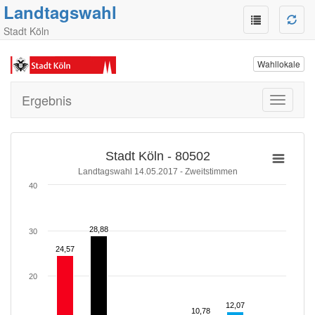
Landtagswahl
Stadt Köln
Wahllokale
Ergebnis
Toggle
navigati
Stadt Köln - 80502
Landtagswahl 14.05.2017 - Zweitstimmen
40
28,88
28,88
30
24,57
24,57
20
12,07
12,07
10,78
10,78