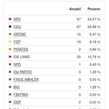
Anzahl
Prozent
SPD
57
24,57 %
CDU
67
28,88 %
GRÜNE
15
6,47 %
FDP
19
8,19 %
PIRATEN
2
0,86 %
DIE LINKE
25
10,78 %
NPD
1
0,43 %
Die PARTEI
3
1,29 %
FREIE WÄHLER
0
0,00 %
BIG
3
1,29 %
FBI/FWG
0
0,00 %
ÖDP
0
0,00 %