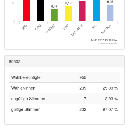
9,05
9,05
10
8,19
8,19
6,47
6,47
0
CDU
Sonstige
DIE LINKE
GRÜNE
SPD
AfD
FDP
14.05.2017 19:30 Uhr
votemanager.de
80502
Wahlberechtigte
955
Wähler/innen
239
25,03 %
ungültige Stimmen
7
2,93 %
gültige Stimmen
232
97,07 %