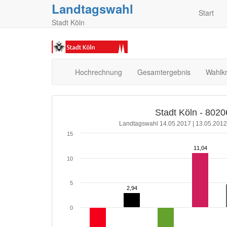
Landtagswahl
Start
Stadt Köln
Hochrechnung
Gesamtergebnis
Wahlkr
Stadt Köln - 8020
Landtagswahl 14.05.2017 | 13.05.2012
15
11,04
11,04
10
5
2,94
2,94
0