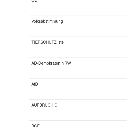
ÖDP
Volksabstimmung
TIERSCHUTZliste
AD-Demokraten NRW
AfD
AUFBRUCH C
BGE