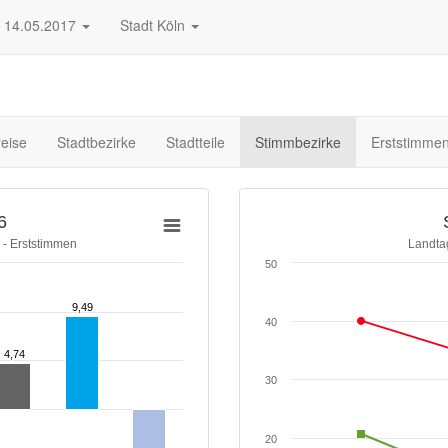
14.05.2017
Stadt Köln
eise
Stadtbezirke
Stadtteile
Stimmbezirke
Erststimme
6
 - Erststimmen
Landta
50
9,49
9,49
40
4,74
4,74
30
20