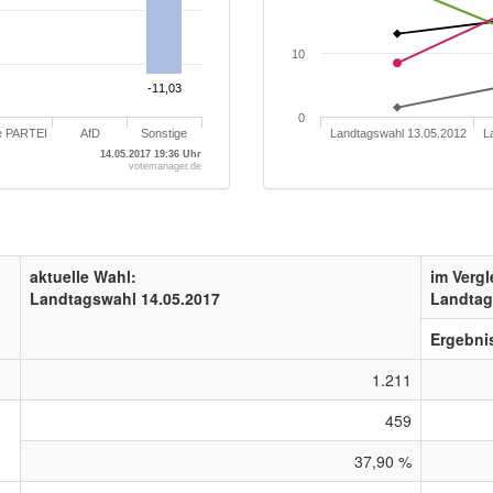
10
-11,03
-11,03
0
e PARTEI
AfD
Sonstige
Landtagswahl 13.05.2012
L
14.05.2017 19:36 Uhr
votemanager.de
aktuelle Wahl:
im Vergl
Landtagswahl 14.05.2017
Landtag
Ergebni
1.211
459
37,90 %