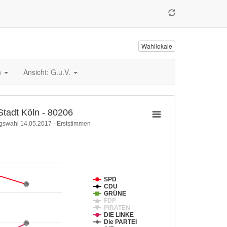
Wahllokale
n
Ansicht: G.u.V.
Stadt Köln - 80206
gswahl 14.05.2017 - Erststimmen
SPD
CDU
GRÜNE
FDP
PIRATEN
DIE LINKE
Die PARTEI