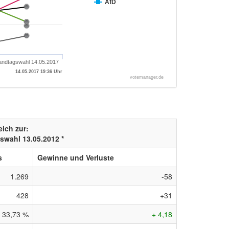
AfD
andtagswahl 14.05.2017
14.05.2017 19:36 Uhr
votemanager.de
eich zur:
swahl 13.05.2012 *
s
Gewinne und Verluste
1.269
-58
428
+31
33,73 %
+ 4,18