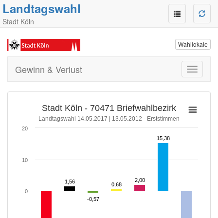
Landtagswahl
Stadt Köln
Wahllokale
Gewinn & Verlust
Toggle
navigati
Stadt Köln - 70471 Briefwahlbezirk
Landtagswahl 14.05.2017 | 13.05.2012 - Erststimmen
20
15,38
15,38
10
2,00
2,00
1,56
1,56
0,68
0,68
0
-0,57
-0,57