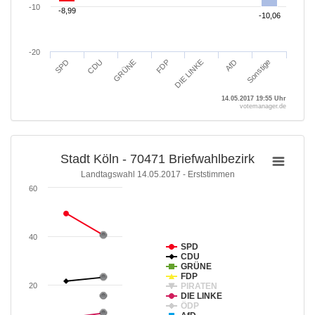
-10
-8,99
-8,99
-10,06
-10,06
-20
GRÜNE
CDU
SPD
Sonstige
AfD
DIE LINKE
FDP
14.05.2017 19:55 Uhr
votemanager.de
Stadt Köln - 70471 Briefwahlbezirk
Landtagswahl 14.05.2017 - Erststimmen
60
40
SPD
CDU
GRÜNE
FDP
20
PIRATEN
DIE LINKE
ÖDP