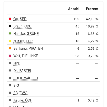
Anzahl
Prozent
Ott, SPD
100
42,19 %
Braun, CDU
45
18,99 %
Hancke, GRÜNE
15
6,33 %
Nüsser, FDP
10
4,22 %
Sankanu, PIRATEN
6
2,53 %
Wolf, DIE LINKE
23
9,70 %
NPD
---
---
Die PARTEI
---
---
FREIE WÄHLER
---
---
BIG
---
---
FBI/FWG
---
---
Keune, ÖDP
1
0,42 %