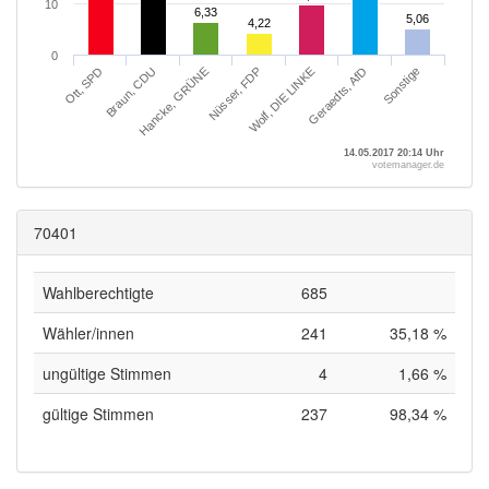
10
6,33
6,33
5,06
5,06
4,22
4,22
0
Braun, CDU
Sonstige
Wolf, DIE LINKE
Hancke, GRÜNE
Ott, SPD
Geraedts, AfD
Nüsser, FDP
14.05.2017 20:14 Uhr
votemanager.de
70401
Wahlberechtigte
685
Wähler/innen
241
35,18 %
ungültige Stimmen
4
1,66 %
gültige Stimmen
237
98,34 %