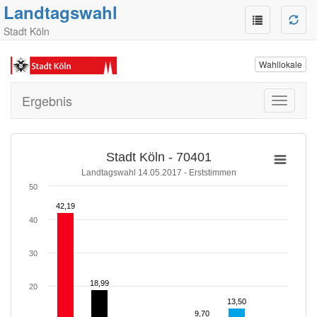
Landtagswahl
Stadt Köln
Wahllokale
Ergebnis
Toggle
navigati
Stadt Köln - 70401
Landtagswahl 14.05.2017 - Erststimmen
50
42,19
42,19
40
30
18,99
18,99
20
13,50
13,50
9,70
9,70