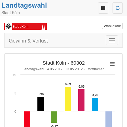
Landtagswahl
Stadt Köln
Wahllokale
Gewinn & Verlust
Toggle
navigati
Stadt Köln - 60302
Landtagswahl 14.05.2017 | 13.05.2012 - Erststimmen
10
6,69
6,69
6,05
6,05
5
3,96
3,96
3,70
3,70
0
-3,17
-3,17