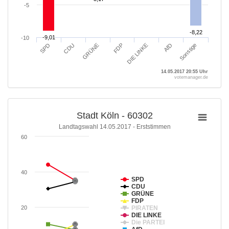
-5
-8,22
-8,22
-9,01
-9,01
-10
GRÜNE
CDU
SPD
Sonstige
AfD
DIE LINKE
FDP
14.05.2017 20:55 Uhr
votemanager.de
Stadt Köln - 60302
Landtagswahl 14.05.2017 - Erststimmen
60
40
SPD
CDU
GRÜNE
FDP
20
PIRATEN
DIE LINKE
Die PARTEI