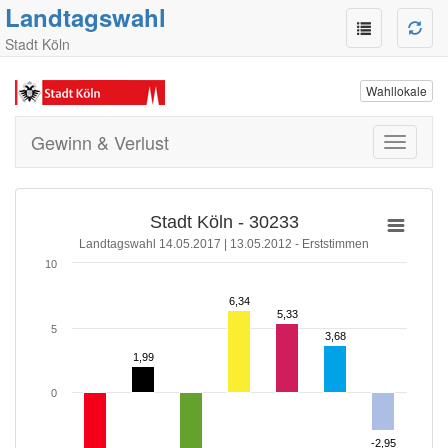
Landtagswahl
Stadt Köln
Wahllokale
Gewinn & Verlust
Toggle
navigati
Stadt Köln - 30233
Landtagswahl 14.05.2017 | 13.05.2012 - Erststimmen
10
6,34
6,34
5,33
5,33
5
3,68
3,68
1,99
1,99
0
-2,95
-2,95