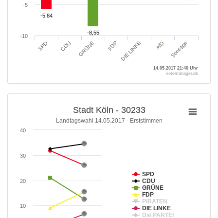
-5
-5,84
-5,84
-8,55
-8,55
-10
GRÜNE
CDU
SPD
Sonstige
AfD
DIE LINKE
FDP
14.05.2017 21:40 Uhr
votemanager.de
Stadt Köln - 30233
Landtagswahl 14.05.2017 - Erststimmen
40
30
SPD
CDU
20
GRÜNE
FDP
PIRATEN
10
DIE LINKE
Die PARTEI