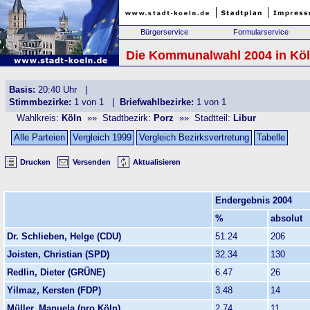
Bürgerservice
Formularservice
Die Kommunalwahl 2004 in Köl
Basis:
20:40 Uhr |
Stimmbezirke:
1 von 1 |
Briefwahlbezirke:
1 von 1
Wahlkreis:
Köln
»» Stadtbezirk:
Porz
»» Stadtteil:
Libur
Alle Parteien
Vergleich 1999
Vergleich Bezirksvertretung
Tabelle
Drucken
Versenden
Aktualisieren
Endergebnis 2004
%
absolut
Dr. Schlieben, Helge (CDU)
51.24
206
Joisten, Christian (SPD)
32.34
130
Redlin, Dieter (GRÜNE)
6.47
26
Yilmaz, Kersten (FDP)
3.48
14
Müller, Manuela (pro Köln)
2.74
11