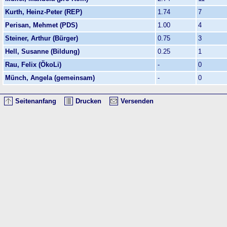
Kurth, Heinz-Peter (REP)
1.74
7
Perisan, Mehmet (PDS)
1.00
4
Steiner, Arthur (Bürger)
0.75
3
Hell, Susanne (Bildung)
0.25
1
Rau, Felix (ÖkoLi)
-
0
Münch, Angela (gemeinsam)
-
0
Seitenanfang
Drucken
Versenden