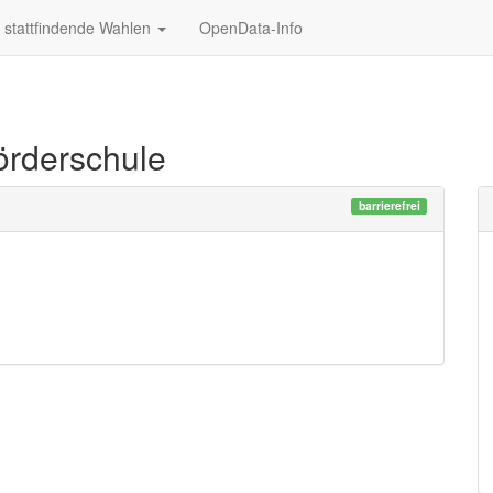
stattfindende Wahlen
OpenData-Info
örderschule
barrierefrei