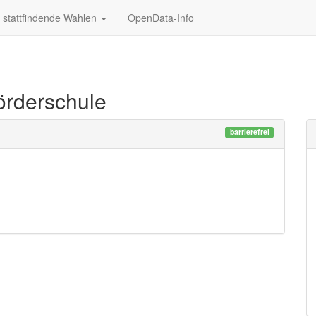
stattfindende Wahlen
OpenData-Info
örderschule
barrierefrei