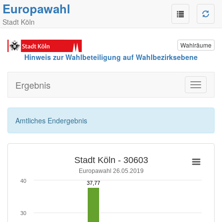
Europawahl
Stadt Köln
Wahlräume
Hinweis zur Wahlbeteiligung auf Wahlbezirksebene
Ergebnis
Toggle
navigati
Amtliches Endergebnis
Stadt Köln - 30603
Europawahl 26.05.2019
40
37,77
37,77
30