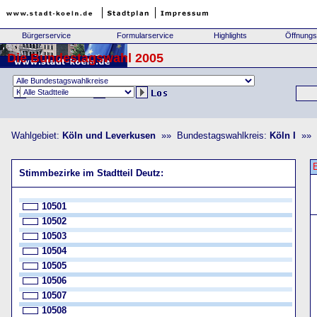
Bürgerservice
Formularservice
Highlights
Öffnungs
Die Bundestagswahl 2005
Wahlgebiet:
Köln und Leverkusen
»» Bundestagswahlkreis:
Köln I
»» S
Stimmbezirke im Stadtteil Deutz:
10501
10502
10503
10504
10505
10506
10507
10508