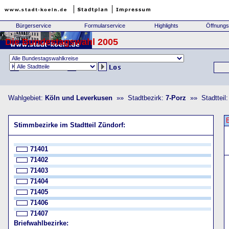
Bürgerservice
Formularservice
Highlights
Öffnungs
Die Bundestagswahl 2005
Wahlgebiet:
Köln und Leverkusen
»» Stadtbezirk:
7-Porz
»» Stadtteil
Stimmbezirke im Stadtteil Zündorf:
71401
71402
71403
71404
71405
71406
71407
Briefwahlbezirke: