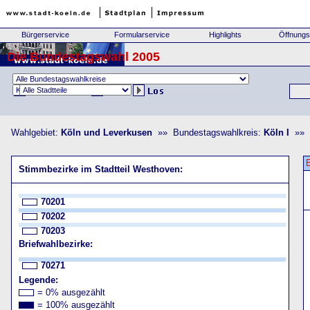
Bürgerservice
Formularservice
Highlights
Öffnungs
Die Bundestagswahl 2005
Wahlgebiet:
Köln und Leverkusen
»» Bundestagswahlkreis:
Köln I
»» S
Stimmbezirke im Stadtteil Westhoven:
70201
70202
70203
Briefwahlbezirke:
70271
Legende:
= 0% ausgezählt
= 100% ausgezählt