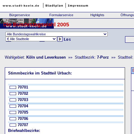
Bürgerservice
Formularservice
Highlights
Öffnungs
Die Bundestagswahl 2005
Wahlgebiet:
Köln und Leverkusen
»» Stadtbezirk:
7-Porz
»» Stadtteil
Stimmbezirke im Stadtteil Urbach:
70701
70702
70703
70704
70705
70706
70707
Briefwahlbezirke: