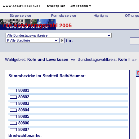
Bürgerservice
Formularservice
Highlights
Öffnungs
Die Bundestagswahl 2005
Wahlgebiet:
Köln und Leverkusen
»» Bundestagswahlkreis:
Köln I
»» S
Stimmbezirke im Stadtteil Rath/Heumar:
80801
80802
80803
80804
80805
80806
80807
Briefwahlbezirke: