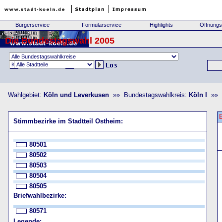
Bürgerservice
Formularservice
Highlights
Öffnungs
Die Bundestagswahl 2005
Wahlgebiet:
Köln und Leverkusen
»» Bundestagswahlkreis:
Köln I
»» S
Stimmbezirke im Stadtteil Ostheim:
80501
80502
80503
80504
80505
Briefwahlbezirke:
80571
Legende: