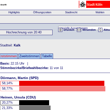
Highlights
Öffnungszeiten
Stadtrecht
Wahlen
Drucken
Versenden
Aktu
Hochrechnung von 20:40
tadtteil:
Kalk
Erststimmen
Zweitstimmen
Tabelle
Basis:
22:15 Uhr |
Stimmbezirke/Briefwahlbezirke:
11 von 11
Dörmann, Martin (SPD)
58,14%
58,77%
Heinen, Ursula (CDU)
20,27%
21,33%