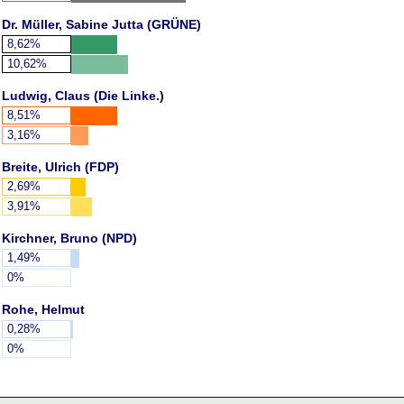
Dr. Müller, Sabine Jutta (GRÜNE)
8,62%
10,62%
Ludwig, Claus (Die Linke.)
8,51%
3,16%
Breite, Ulrich (FDP)
2,69%
3,91%
Kirchner, Bruno (NPD)
1,49%
0%
Rohe, Helmut
0,28%
0%