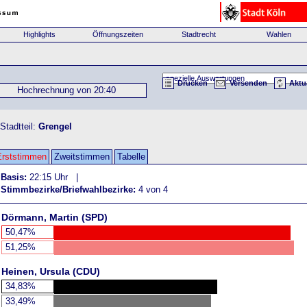
Highlights
Öffnungszeiten
Stadtrecht
Wahlen
Drucken
Versenden
Aktu
Hochrechnung von 20:40
tadtteil:
Grengel
Erststimmen
Zweitstimmen
Tabelle
Basis:
22:15 Uhr |
Stimmbezirke/Briefwahlbezirke:
4 von 4
Dörmann, Martin (SPD)
50,47%
51,25%
Heinen, Ursula (CDU)
34,83%
33,49%