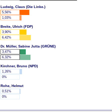
Ludwig, Claus (Die Linke.)
5,56%
1,03%
Breite, Ulrich (FDP)
3,90%
6,42%
Dr. Müller, Sabine Jutta (GRÜNE)
3,47%
6,32%
Kirchner, Bruno (NPD)
1,26%
0%
Rohe, Helmut
0,51%
0%